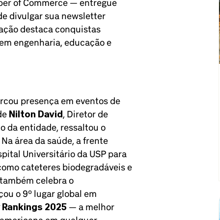
mber of Commerce — entregue
e divulgar sua newsletter
cação destaca conquistas
o em engenharia, educação e
arcou presença em eventos de
de
Nilton David
, Diretor de
o da entidade, ressaltou o
Na área da saúde, a frente
ital Universitário da USP para
como cateteres biodegradáveis e
ão também celebra o
ou o 9º lugar global em
y Rankings 2025
— a melhor
o-americana em qualquer