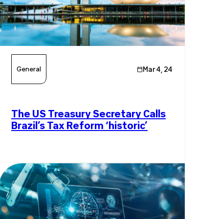
General
Mar 4, 24
The US Treasury Secretary Calls
Brazil’s Tax Reform ‘historic’