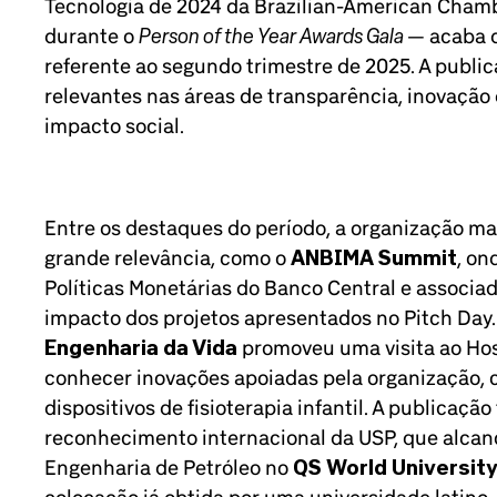
Tecnologia de 2024 da Brazilian-American Cha
Person of the Year Awards Gala
durante o
— acaba d
referente ao segundo trimestre de 2025. A publi
relevantes nas áreas de transparência, inovaçã
impacto social.
Entre os destaques do período, a organização m
grande relevância, como o
ANBIMA Summit
, on
Políticas Monetárias do Banco Central e associad
impacto dos projetos apresentados no Pitch Day. 
Engenharia da Vida
promoveu uma visita ao Hosp
conhecer inovações apoiadas pela organização, 
dispositivos de fisioterapia infantil. A publicaç
reconhecimento internacional da USP, que alcanç
Engenharia de Petróleo no
QS World Universit
colocação já obtida por uma universidade latin