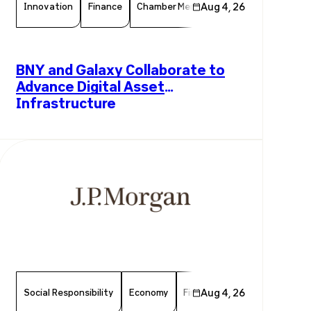
Innovation
Finance
Chamber Member
Aug 4, 26
Member News
F
BNY and Galaxy Collaborate to
Advance Digital Asset
Infrastructure
Social Responsibility
Economy
Finance
Aug 4, 26
Chamber Member