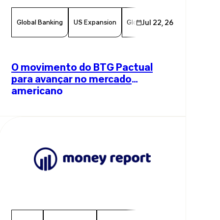
Global Banking
US Expansion
Global Investments
Jul 22, 26
Innov
O movimento do BTG Pactual
para avançar no mercado
americano