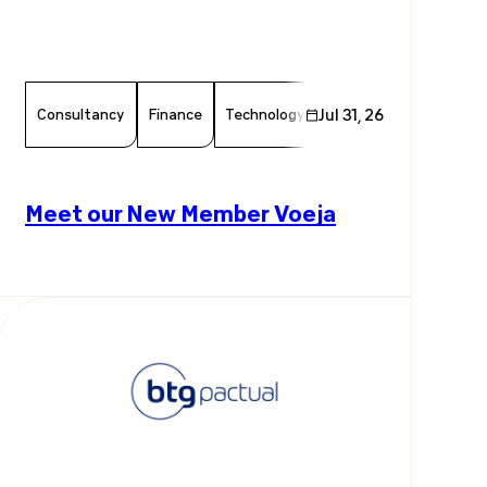
Consultancy
Finance
Technology
Jul 31, 26
Chamber Member
M
Meet our New Member Voeja