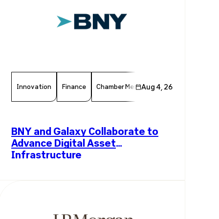
Innovation
Finance
Chamber Member
Aug 4, 26
Member News
F
BNY and Galaxy Collaborate to
Advance Digital Asset
Infrastructure