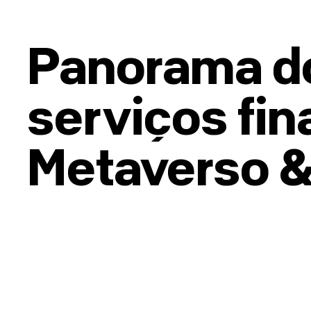
Panorama d
serviços fin
Metaverso &