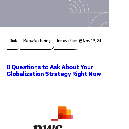
Risk
Manufacturing
Innovation
Nov 19, 24
Investment
Economy
8 Questions to Ask About Your
Globalization Strategy Right Now