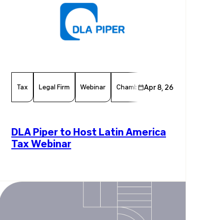
Tax
Legal Firm
Webinar
Chamber Member
Apr 8, 26
Member New
DLA Piper to Host Latin America
Tax Webinar