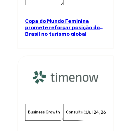
Copa do Mundo Feminina
promete reforçar posição do
Brasil no turismo global
Business Growth
Consultancy
Jul 24, 26
US Industry
Bra