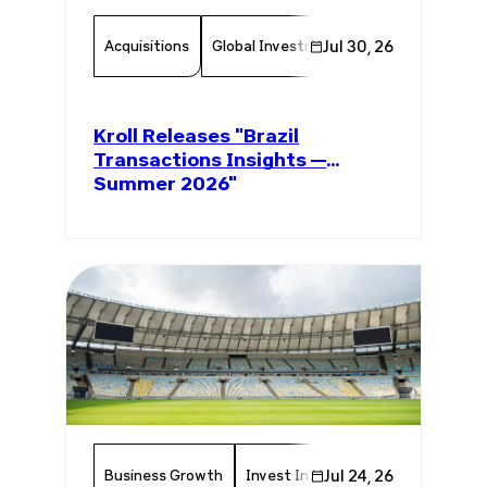
Acquisitions
Global Investments
Jul 30, 26
Invest In Brazil
Kroll Releases "Brazil
Transactions Insights —
Summer 2026"
Business Growth
Invest In Brazil
Jul 24, 26
Economy
Tou