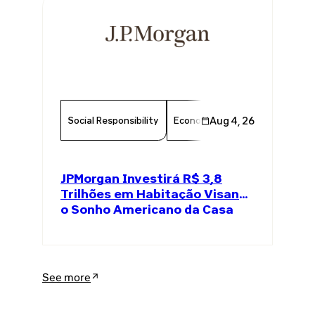
Social Responsibility
Economy
Aug 4, 26
Finance
Chambe
JPMorgan Investirá R$ 3,8
Trilhões em Habitação Visando
o Sonho Americano da Casa
Própria
See more