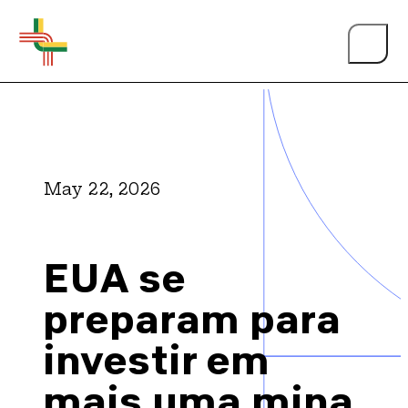
May 22, 2026
About Us
EUA se
Events
preparam para
investir em
Person of the Year
mais uma mina