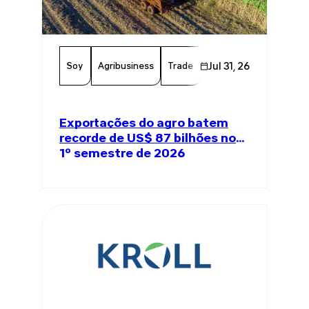
Soy
Agribusiness
Trade
Global Trade
Jul 31, 26
Agricul
Exportações do agro batem
recorde de US$ 87 bilhões no
1º semestre de 2026