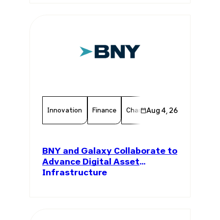
Innovation
Finance
Chamber Member
Aug 4, 26
Member 
BNY and Galaxy Collaborate to
Advance Digital Asset
Infrastructure