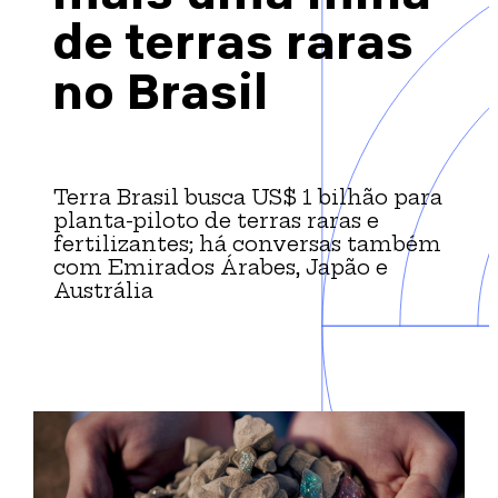
Brazil-US Business
de terras raras
no Brasil
Become a Member
Contact Us
Terra Brasil busca US$ 1 bilhão para
planta-piloto de terras raras e
fertilizantes; há conversas também
Member Area
com Emirados Árabes, Japão e
Austrália
Login