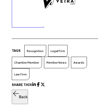
TAGS
Recognition
Legal Firm
Chamber Member
Member News
Awards
Law Firm
SHARE THIS
Back