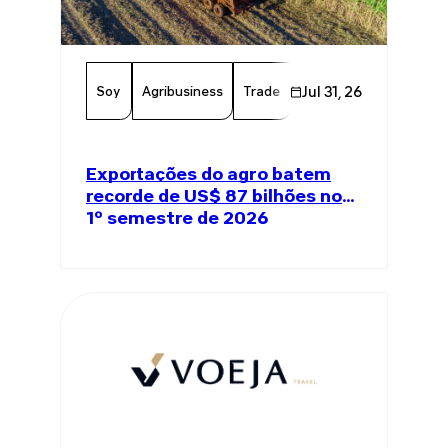
Soy
Agribusiness
Trade
Global Trade
Jul 31, 26
Agricul
Exportações do agro batem
recorde de US$ 87 bilhões no
1º semestre de 2026