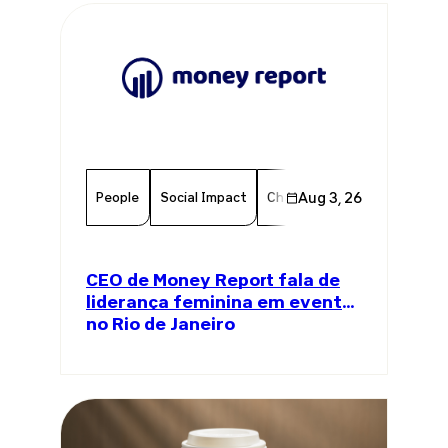
People
Social Impact
Chamber Member
Aug 3, 26
Member
CEO de Money Report fala de
liderança feminina em evento
no Rio de Janeiro