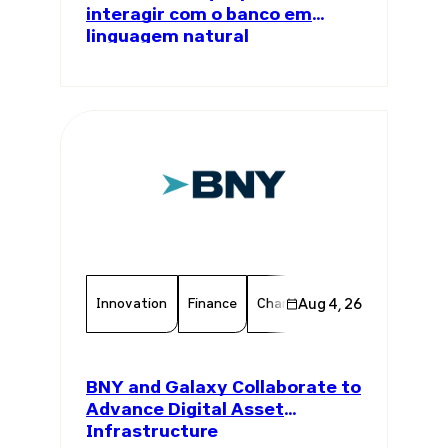
interagir com o banco em
linguagem natural
Innovation
Finance
Chamber Member
Aug 4, 26
Member 
BNY and Galaxy Collaborate to
Advance Digital Asset
Infrastructure