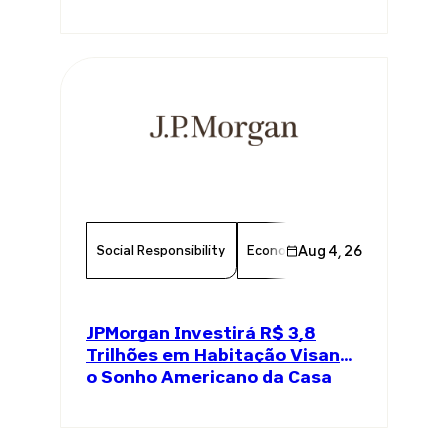
Social Responsibility
Economy
Aug 4, 26
Finance
Chambe
JPMorgan Investirá R$ 3,8
Trilhões em Habitação Visando
o Sonho Americano da Casa
Própria