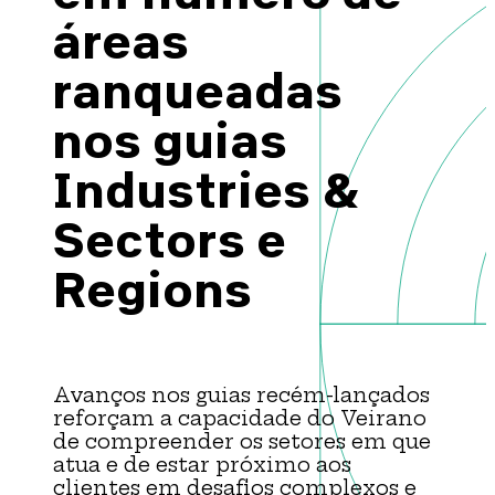
Brazil-US Business
áreas
ranqueadas
Become a Member
nos guias
Industries &
Contact Us
Sectors e
Member Area
Regions
Login
Avanços nos guias recém-lançados
reforçam a capacidade do Veirano
de compreender os setores em que
atua e de estar próximo aos
clientes em desafios complexos e