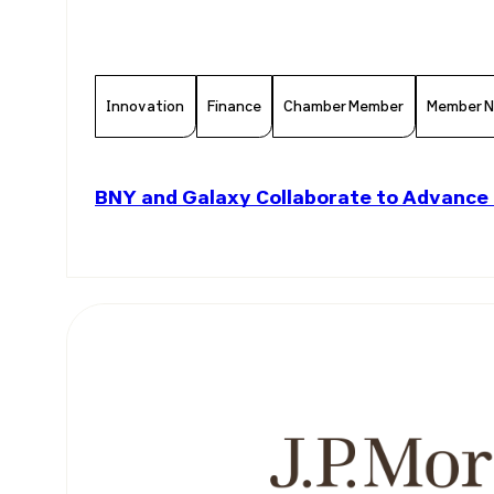
Innovation
Finance
Chamber Member
Member 
BNY and Galaxy Collaborate to Advance 