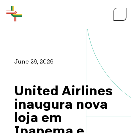
June 29, 2026
About Us
United Airlines
Events
inaugura nova
loja em
Person of the Year
Ipanema e