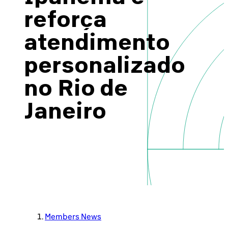
Brazil-US Business
reforça
atendimento
Become a Member
personalizado
no Rio de
Contact Us
Janeiro
Member Area
Login
Members News